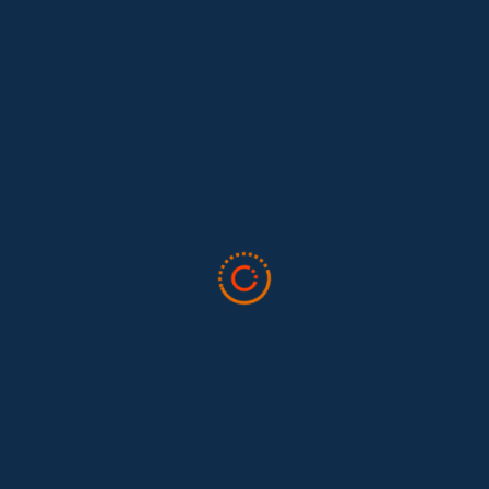
Lo que nos dejó la IAFFE 2026 y en la
El trabajo doméstico remunerado de Colombia tuvo su momento
en la 34ª Conferencia Anual de la International Association for
Feminist...