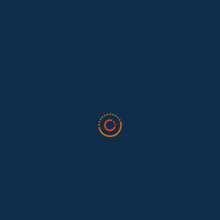
Lo que nos dejó la IAFFE 2026 y en la
El trabajo doméstico remunerado de Colombia tuvo su momento
en la 34ª Conferencia Anual de la International Association for
Feminist...