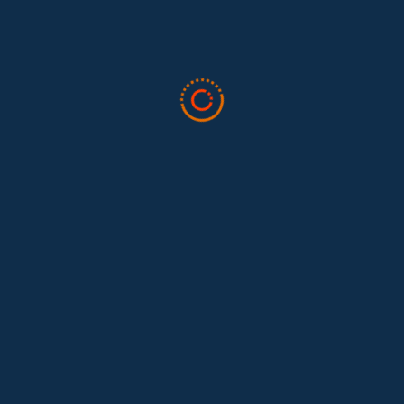
Tras 15 años después del Convenio 189: el reto de
Hace 15 años, el Convenio 189 de la Organización Internacional del
Trabajo (OIT) marcó un antes y un después para...