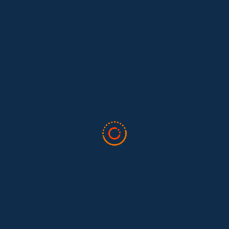
Lo que nos dejó la IAFFE 2026 y en la
El trabajo doméstico remunerado de Colombia tuvo su momento
en la 34ª Conferencia Anual de la International Association for
Feminist...