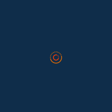
Lo que nos dejó la IAFFE 2026 y en la
El trabajo doméstico remunerado de Colombia tuvo su momento
en la 34ª Conferencia Anual de la International Association for
Feminist...