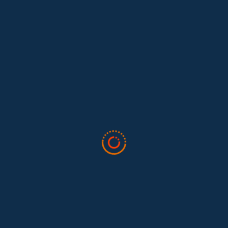
Lo que nos dejó la IAFFE 2026 y en la
El trabajo doméstico remunerado de Colombia tuvo su momento
en la 34ª Conferencia Anual de la International Association for
Feminist...