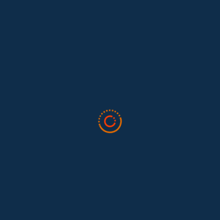
Lo que nos dejó la IAFFE 2026 y en la
El trabajo doméstico remunerado de Colombia tuvo su momento
en la 34ª Conferencia Anual de la International Association for
Feminist...