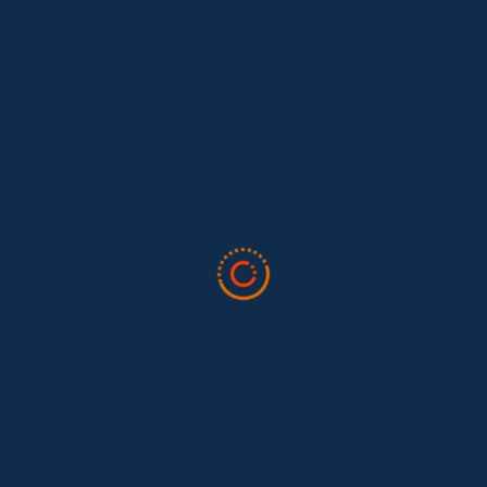
Lo que nos dejó la IAFFE 2026 y en la
El trabajo doméstico remunerado de Colombia tuvo su momento
en la 34ª Conferencia Anual de la International Association for
Feminist...