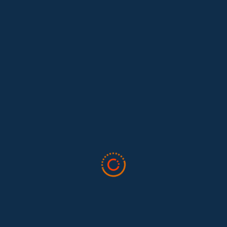
Lo que nos dejó la IAFFE 2026 y en la
El trabajo doméstico remunerado de Colombia tuvo su momento
en la 34ª Conferencia Anual de la International Association for
Feminist...