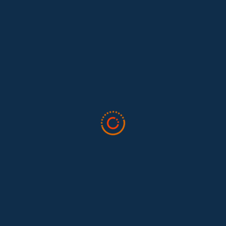
Lo que nos dejó la IAFFE 2026 y en la
El trabajo doméstico remunerado de Colombia tuvo su momento
en la 34ª Conferencia Anual de la International Association for
Feminist...