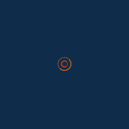
lombia, el pasado 19 de septiembre en Bogotá, Colombia.
n las necesidades, cosmovisiones y oportunidades…