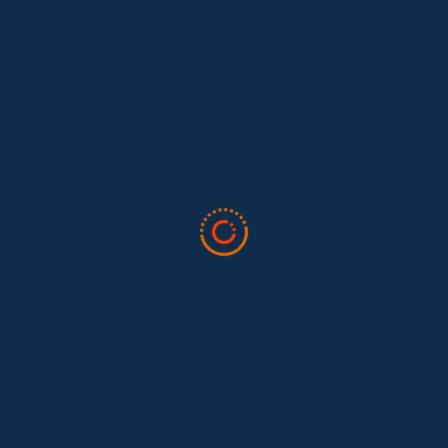
Lo que nos dejó la IAFFE 2026 y en la
El trabajo doméstico remunerado de Colombia tuvo su momento
en la 34ª Conferencia Anual de la International Association for
Feminist...