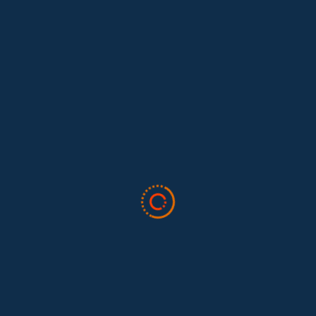
Leave A Comment
Cancelar Respuesta
Lo siento, debes estar
conectado
para publicar un comentario.
Todo sobre trabajo doméstico
Valor Doméstico