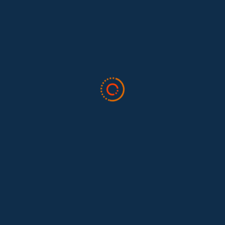
Leave A Comment
Cancelar Respuesta
Lo siento, debes estar
conectado
para publicar un comentario.
Todo sobre trabajo doméstico
Valor Doméstico
Noticias
Blog
Boletín
Quiénes somos
Preguntas frecuentes
Contáctenos
Dona aquí