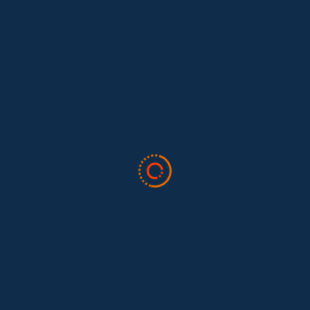
Leave A Comment
Cancelar Respuesta
Lo siento, debes estar
conectado
para publicar un comentario.
Todo sobre trabajo doméstico
Valor Doméstico
Noticias
Blog
Boletín
Quiénes somos