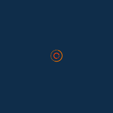
Leave A Comment
Cancelar Respuesta
Lo siento, debes estar
conectado
para publicar un comentario.
Todo sobre trabajo doméstico
Valor Doméstico
Noticias
Blog
Boletín
Quiénes somos
Preguntas frecuentes
Contáctenos
Dona aquí