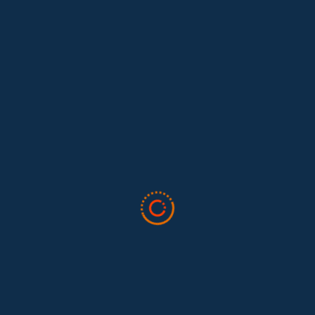
Lo que nos dejó la IAFFE 2026 y en la
El trabajo doméstico remunerado de Colombia tuvo su momento
en la 34ª Conferencia Anual de la International Association for
Feminist...