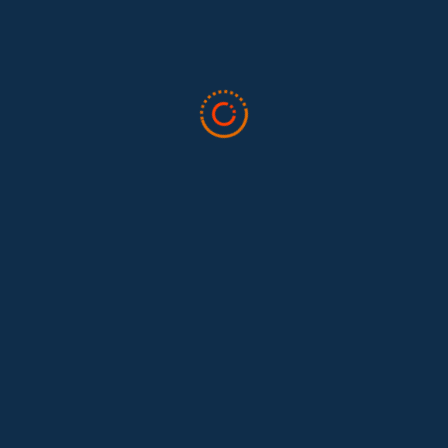
Tras 15 años después del Convenio 189: el reto de
Hace 15 años, el Convenio 189 de la Organización Internacional del
Trabajo (OIT) marcó un antes y un después para...