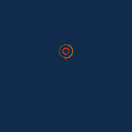
Todo sobre trabajo doméstico
Valor Doméstico
Noticias
Blog
Boletín
Quiénes somos
Preguntas frecuentes
Contáctenos
Dona aquí