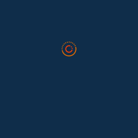
en la 34ª Conferencia Anual de la International Association for
Feminist...
Tras 15 años después del Convenio 189: el reto de
Hace 15 años, el Convenio 189 de la Organización Internacional del
Trabajo (OIT) marcó un antes y un después para...