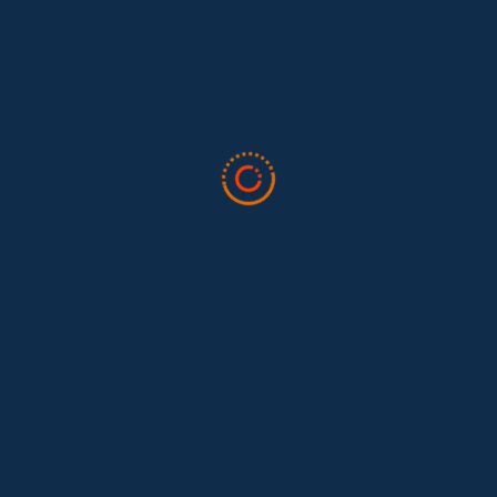
en la 34ª Conferencia Anual de la International Association for
Feminist...
Tras 15 años después del Convenio 189: el reto de
Hace 15 años, el Convenio 189 de la Organización Internacional del