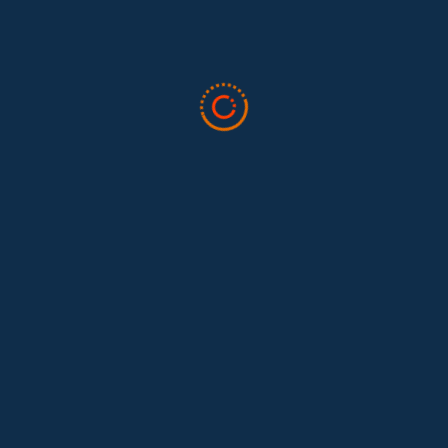
Tras 15 años después del Convenio 189: el reto de
Hace 15 años, el Convenio 189 de la Organización Internacional del
Trabajo (OIT) marcó un antes y un después para...