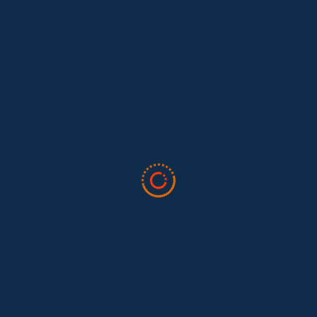
Lo que nos dejó la IAFFE 2026 y en la
El trabajo doméstico remunerado de Colombia tuvo su momento
en la 34ª Conferencia Anual de la International Association for
Feminist...