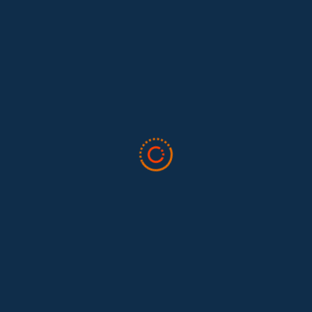
 Fotografía Documental “Los trabajos y los días” creó la
ado, como otro signo de la relevancia y particularidad de
l Concurso, que…