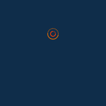
Últimas noticias
Lo que nos dejó la IAFFE 2026 y en la
El trabajo doméstico remunerado de Colombia tuvo su momento
en la 34ª Conferencia Anual de la International Association for