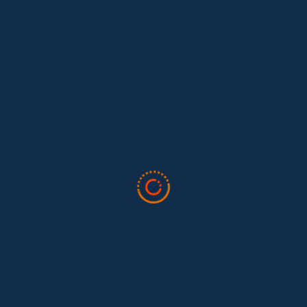
Lo que nos dejó la IAFFE 2026 y en la
El trabajo doméstico remunerado de Colombia tuvo su momento
en la 34ª Conferencia Anual de la International Association for
Feminist...