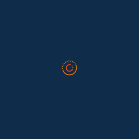
Lo que nos dejó la IAFFE 2026 y en la
El trabajo doméstico remunerado de Colombia tuvo su momento
en la 34ª Conferencia Anual de la International Association for
Feminist...