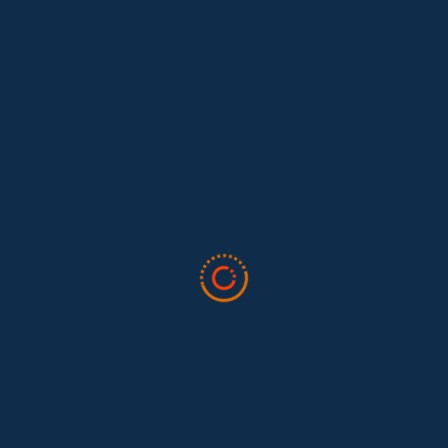
Lo que nos dejó la IAFFE 2026 y en la
El trabajo doméstico remunerado de Colombia tuvo su momento
en la 34ª Conferencia Anual de la International Association for
Feminist...