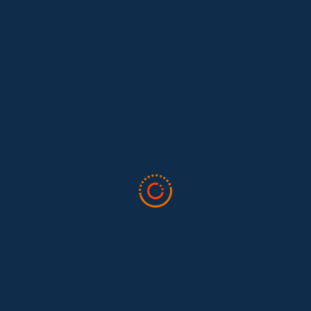
Lo que nos dejó la IAFFE 2026 y en la
El trabajo doméstico remunerado de Colombia tuvo su momento
en la 34ª Conferencia Anual de la International Association for
Feminist...