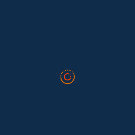
Lo que nos dejó la IAFFE 2026 y en la
El trabajo doméstico remunerado de Colombia tuvo su momento
en la 34ª Conferencia Anual de la International Association for
Feminist...