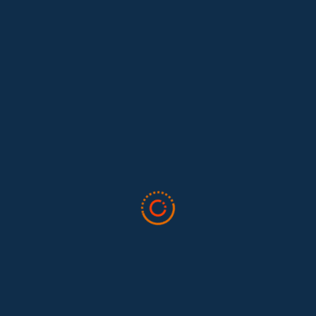
Lo que nos dejó la IAFFE 2026 y en la
El trabajo doméstico remunerado de Colombia tuvo su momento
en la 34ª Conferencia Anual de la International Association for
Feminist...