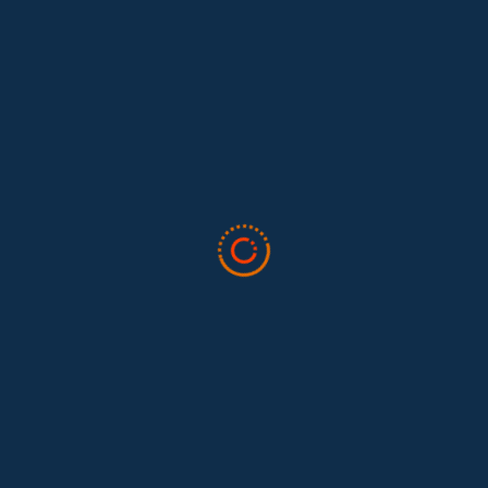
Lo que nos dejó la IAFFE 2026 y en la
El trabajo doméstico remunerado de Colombia tuvo su momento
en la 34ª Conferencia Anual de la International Association for
Feminist...