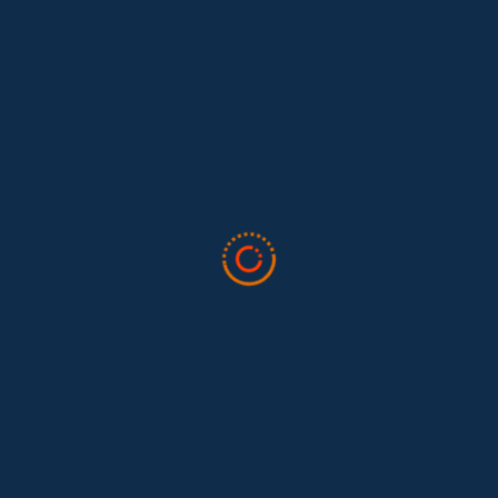
Lo que nos dejó la IAFFE 2026 y en la
El trabajo doméstico remunerado de Colombia tuvo su momento
en la 34ª Conferencia Anual de la International Association for
Feminist...