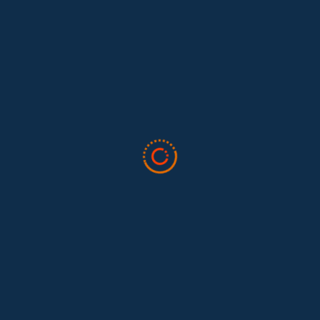
Lo que nos dejó la IAFFE 2026 y en la
El trabajo doméstico remunerado de Colombia tuvo su momento
en la 34ª Conferencia Anual de la International Association for
Feminist...