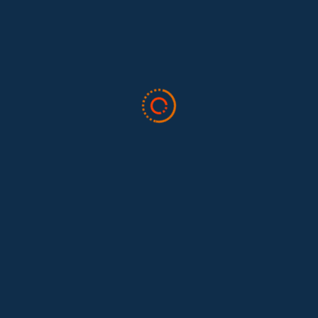
Todo sobre trabajo doméstico
Valor Doméstico
Noticias
Blog
Boletín
Quiénes somos
Preguntas frecuentes
Contáctenos
Dona aquí
Suscríbete