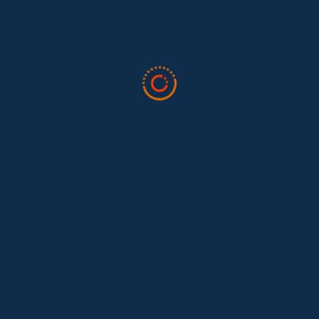
Tras 15 años después del Convenio 189: el reto de
Hace 15 años, el Convenio 189 de la Organización Internacional del
Trabajo (OIT) marcó un antes y un después para...