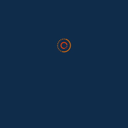
Todo sobre trabajo doméstico
Valor Doméstico
Noticias
Blog
Boletín
Quiénes somos
Preguntas frecuentes
Contáctenos
Dona aquí
Suscríbete