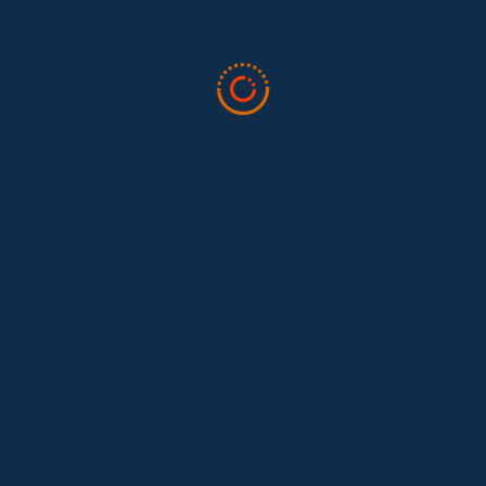
Tras 15 años después del Convenio 189: el reto de
Hace 15 años, el Convenio 189 de la Organización Internacional del
Trabajo (OIT) marcó un antes y un después para...