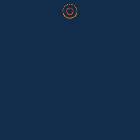
Tras 15 años después del Convenio 189: el reto de
Hace 15 años, el Convenio 189 de la Organización Internacional del
Trabajo (OIT) marcó un antes y un después para...