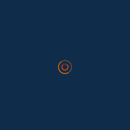
Nacional para Prevenir la Discriminación –CONAPRED:
8 de cada 10 no están afiliadas al seguro social.
8 de cada 10 no tienen pensión de retiro.
7 de cada 10 son de ascendencia indígena.
7 de cada 10 no tienen ninguna prestación formal.
El 75% ganan menos de dos salarios mínimos; el 30%
ganan menos de uno.
9 de cada 10 no tienes contrato por escrito.
Mayo de 2019
Tags :
Convenio 189 OIT
Economía Del Cuidado
Empleada