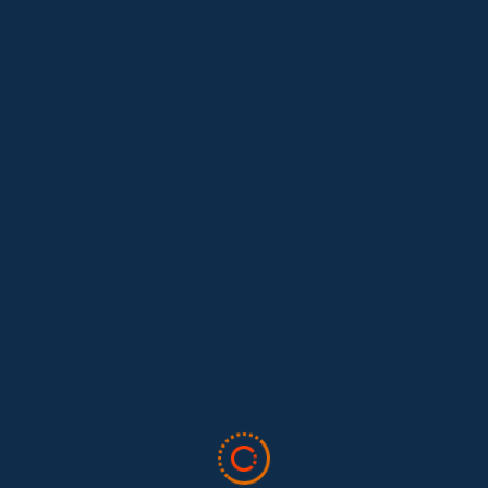
Lo que nos dejó la IAFFE 2026 y en la
El trabajo doméstico remunerado de Colombia tuvo su momento
en la 34ª Conferencia Anual de la International Association for
Feminist...