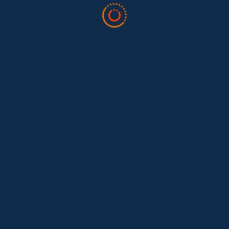
vacaciones y primas.
Conozca la
legislación colombiana para el trabajo doméstico.
Últimas noticias