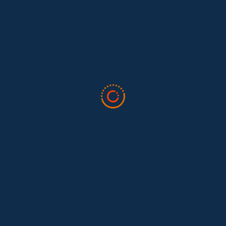
Lo que nos dejó la IAFFE 2026 y en la
El trabajo doméstico remunerado de Colombia tuvo su momento
en la 34ª Conferencia Anual de la International Association for
Feminist...
Tras 15 años después del Convenio 189: el reto de