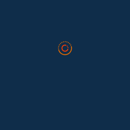
El trabajo doméstico remunerado de Colombia tuvo su momento
en la 34ª Conferencia Anual de la International Association for
Feminist...
Tras 15 años después del Convenio 189: el reto de
Hace 15 años, el Convenio 189 de la Organización Internacional del